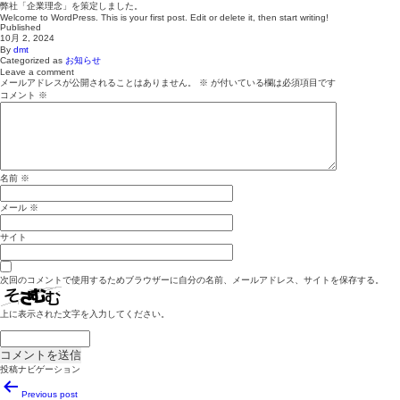
弊社「企業理念」を策定しました。
Welcome to WordPress. This is your first post. Edit or delete it, then start writing!
Published
10月 2, 2024
By
dmt
Categorized as
お知らせ
Leave a comment
メールアドレスが公開されることはありません。
※
が付いている欄は必須項目です
コメント
※
名前
※
メール
※
サイト
次回のコメントで使用するためブラウザーに自分の名前、メールアドレス、サイトを保存する。
上に表示された文字を入力してください。
投稿ナビゲーション
Previous post