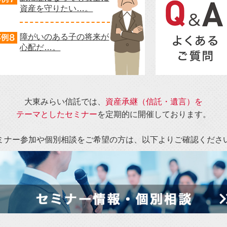
した
資産を守りたい…。
2025.10.01
「個
2025.08.21
20
障がいのある子の将来が
た。
心配だ…。
2025.08.01
夏季
2025.06.20
20
た。
大東みらい信託では、
資産承継（信託・遺言）を
2025.05.21
20
テーマとしたセミナー
を定期的に開催しております。
た。
ミナー参加や個別相談をご希望の方は、以下よりご確認くださ