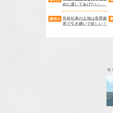
めに遺してあげたい…。
先祖伝来の土地は長男家
系で引き継いで欲しい！
セ