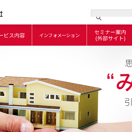
セミナー案内
ービス内容
インフォメーション
(外部サイト)
スとは…
信託について
 5つのお約束
大東建託グループの総合資産承継サービス
信託の登場人物
3-1.不動産管理信託の信託財産とは
3-2.信託目的とは
/
/
5.商事信託と民事信託（家族信託）
託 ～ 信託の目的
6-2.不動産管理信託 ～ 信託のしくみ
/
信託の“キホン”～その