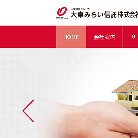
HOME
会社案内
サ
理念体系
資産承継コンサルティングサービ
信託一般について
会社概要
大東みらい
特色 /
不動産管理信託サービスとは…
1.信託とは
2.
信託の“キホン”～その1～
/
4.信託の安全性
信託の“キホン”～その2～
/
6-1.不動産管理信
信託の“キホン”～その3～
手続きの流れ
円満の五ヶ条
遺言信託サービスとは…