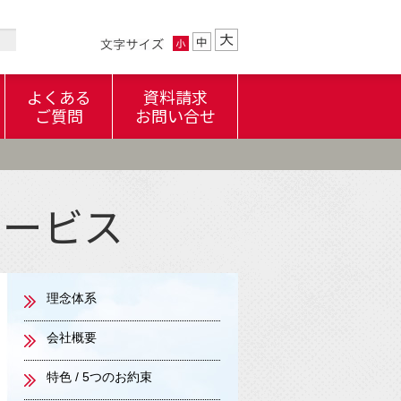
よくある
資料請求
ご質問
お問い合せ
アクセスマップ
サービス
7.不動産管理信託の税金
4～
理念体系
会社概要
特色 / 5つのお約束