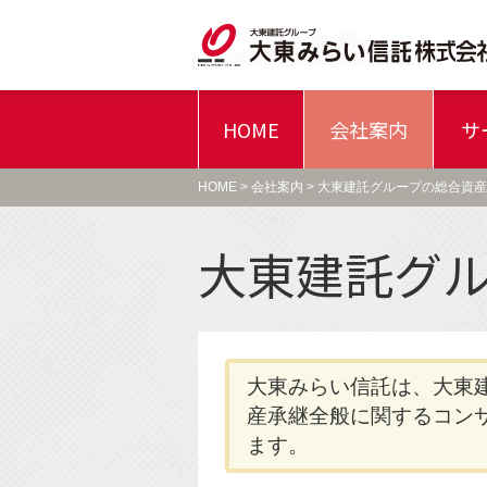
HOME
会社案内
サ
理念体系
資産承継コンサルティングサービ
信託一般について
会社概要
大東みらい
特色 /
HOME
>
会社案内
> 大東建託グループの総合資
不動産管理信託サービスとは…
大東建託グ
1.信託とは
2.
信託の“キホン”～その1～
/
4.信託の安全性
信託の“キホン”～その2～
/
6-1.不動産管理信
信託の“キホン”～その3～
手続きの流れ
円満の五ヶ条
遺言信託サービスとは…
大東みらい信託は、大東
産承継全般に関するコン
ます。