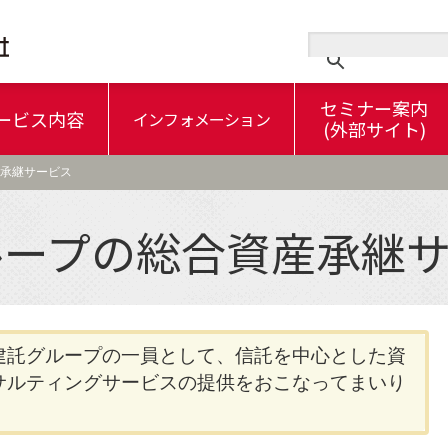
セミナー案内
ービス内容
インフォメーション
(外部サイト)
スとは…
信託について
 5つのお約束
大東建託グループの総合資産承継サービス
産承継サービス
ループの総合資産承継
信託の登場人物
3-1.不動産管理信託の信託財産とは
3-2.信託目的とは
/
/
5.商事信託と民事信託（家族信託）
託 ～ 信託の目的
6-2.不動産管理信託 ～ 信託のしくみ
/
信託の“キホン”～その
建託グループの一員として、信託を中心とした資
サルティングサービスの提供をおこなってまいり