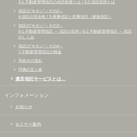
3-1.不動産管理信託の信託財産とは / 3-2.信託目的とは
2025.08.21
信託の“キホン”～その2～
2025年9月度セミナー日程を公開しました。
4.信託の安全性 / 5.商事信託と民事信託（家族信託）
弊社スタッフによる資産承継セミナーを開催いたします。
信託の“キホン”～その3～
詳しくは、以下リンクを確認のうえお申込みをお願いします。
6-1.不動産管理信託 ～ 信託の目的 / 6-2.不動産管理信託 ～ 信託
https://daitomirai-event.com/form/list.php
のしくみ
参加費は無料。みなさまのご参加をお待ちしております。
信託の“キホン”～その4～
詳しくはこちら
7.不動産管理信託の税金
手続きの流れ
2025.08.01
円満の五ヶ条
夏季休業のお知らせ
遺言信託サービスとは…
平素は格別のご愛顧を賜り、誠にありがとうございます。誠に勝
手ながら、以下の期間、夏季休業とさせていただきます。
インフォメーション
休業期間： 2025年8月9日（土）～2025年8月17日（日）
ご不便をお掛けいたしますが、何卒ご理解を賜りますようお願い
お知らせ
申し上げます。
※8月18日（月）より通常営業を再開いたします。
セミナー案内
詳しくはこちら