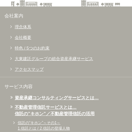
弊社スタッフによる資産承継セミナーを開催いたします。
詳しくは、以下リンクを確認のうえお申込みをお願いします。
https://daitomirai-event.com/form/list.php
会社案内
参加費は無料。みなさまのご参加をお待ちしております。
理念体系
詳しくはこちら
会社概要
2025.10.31
特色 / 5つのお約束
2025年11月度セミナー日程を公開しました。
大東建託グループの総合資産承継サービス
弊社スタッフによる資産承継セミナーを開催いたします。
詳しくは、以下リンクを確認のうえお申込みをお願いします。
アクセスマップ
https://daitomirai-event.com/form/list.php
参加費は無料。みなさまのご参加をお待ちしております。
サービス内容
詳しくはこちら
資産承継コンサルティングサービスとは…
2025.10.01
不動産管理信託サービスとは…
「個人情報保護方針」を改訂しました。
信託の”キホン”／不動産管理信託の活用
詳しくはこちら
信託の“キホン”～その1～
1.信託とは / 2.信託の登場人物